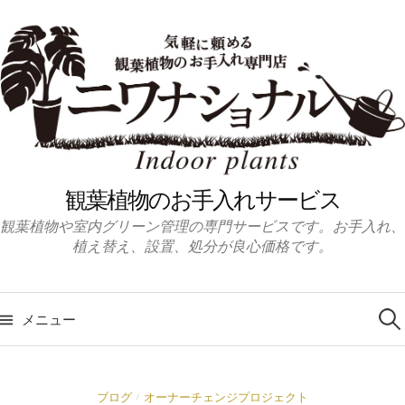
コ
ン
テ
ン
ツ
へ
ス
キ
観葉植物のお手入れサービス
ッ
観葉植物や室内グリーン管理の専門サービスです。お手入れ、
プ
植え替え、設置、処分が良心価格です。
検
索:
メニュー
ブログ
オーナーチェンジプロジェクト
/