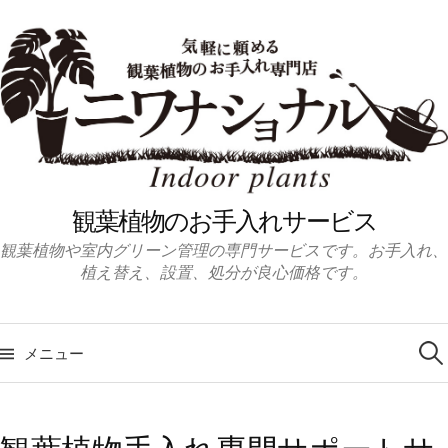
コ
ン
テ
ン
ツ
へ
ス
キ
観葉植物のお手入れサービス
ッ
観葉植物や室内グリーン管理の専門サービスです。お手入れ、
プ
植え替え、設置、処分が良心価格です。
検
索:
メニュー