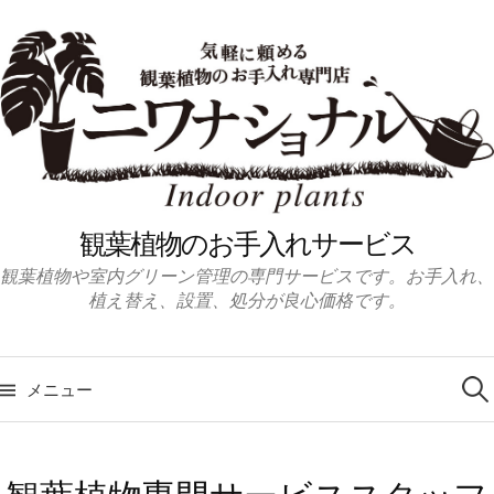
コ
ン
テ
ン
ツ
へ
ス
キ
観葉植物のお手入れサービス
ッ
観葉植物や室内グリーン管理の専門サービスです。お手入れ、
プ
植え替え、設置、処分が良心価格です。
検
索:
メニュー