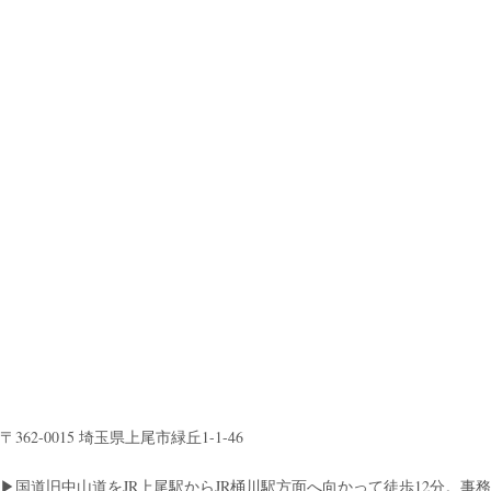
〒362-0015 埼玉県上尾市緑丘1-1-46
▶︎国道旧中山道をJR上尾駅からJR桶川駅方面へ向かって徒歩12分。事務